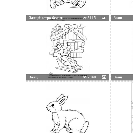
Заяц быстро бежит
8115
Заяц
Заяц
7340
Заяц