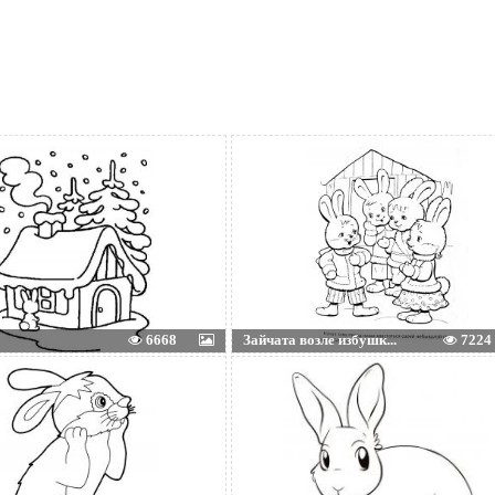
6668
Зайчата возле избушк...
7224