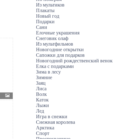
Из мультиков
Плакаты
Новый год
Подарки
Сани
Елочные украшения
Снеговик олаф
Из мультфильмов
Новогодние открытки
Сапожки для подарков
Новогодний рождественский венок
Елка с подарками
Зима в лесу
Зимние
Заяц
Лиса
Волк
Каток
Лыжи
Лед
Игра в снежки
Снежная королева
Арктика
Спорт
Простоквашино