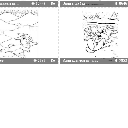
енком на ...
17449
Заяц в шубке
8646
ет
7939
Заяц катится по льду
7853