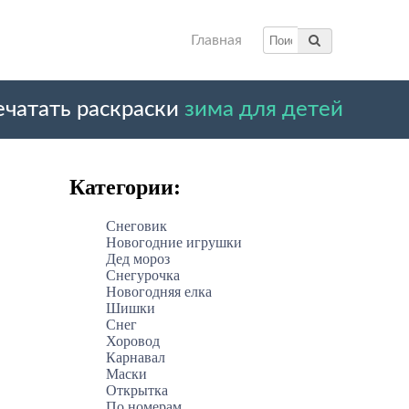
Главная
ечатать раскраски
зима для детей
Категории:
Снеговик
Новогодние игрушки
Дед мороз
Снегурочка
Новогодняя елка
Шишки
Снег
Хоровод
Карнавал
Маски
Открытка
По номерам