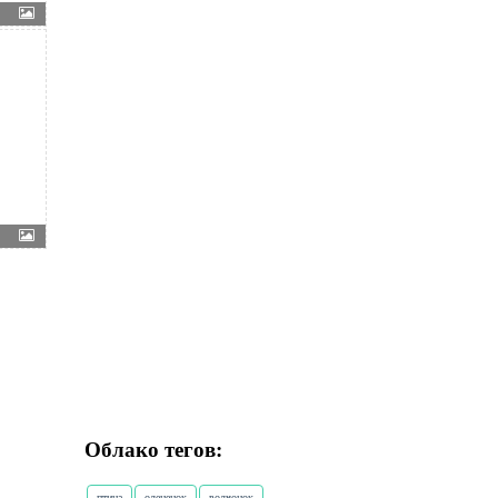
Облако тегов:
птица
олененок
волчонок