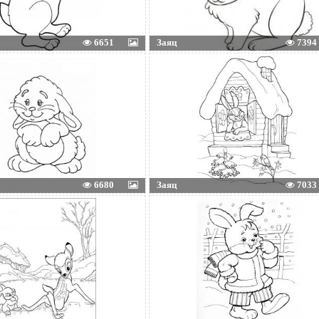
6651
Заяц
7394
6680
Заяц
7033