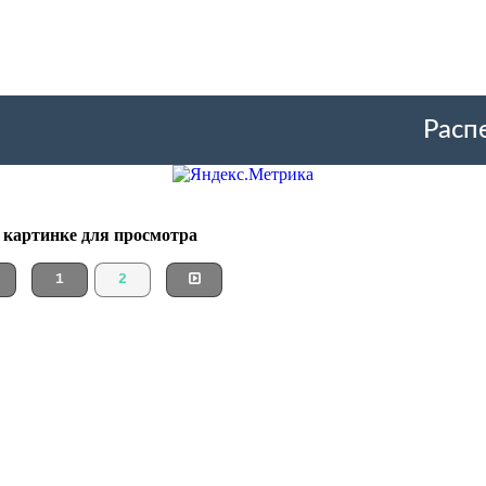
Расп
о картинке для просмотра
1
2