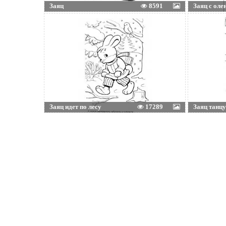
Заяц
8591
Заяц с олен
Заяц идет по лесу
17289
Заяц танцу