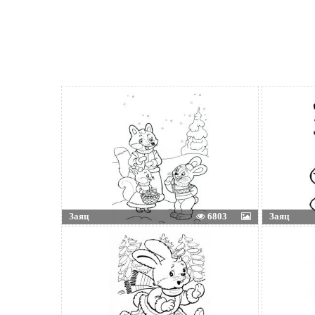
Заяц
6803
Заяц