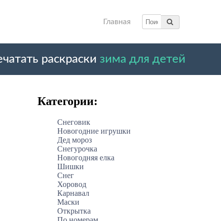
Главная
ечатать раскраски
зима для детей
Категории:
Снеговик
Новогодние игрушки
Дед мороз
Снегурочка
Новогодняя елка
Шишки
Снег
Хоровод
Карнавал
Маски
Открытка
По номерам