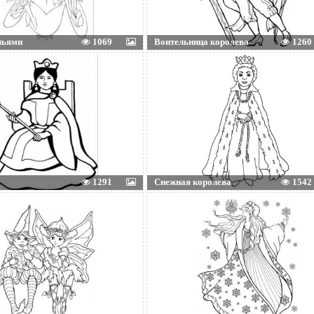
льями
1069
Воительница королева
1260
1291
Снежная королева
1542