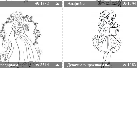
1232
Эльфийка
1294
 подарком
3514
Девочка в красивом п...
1363