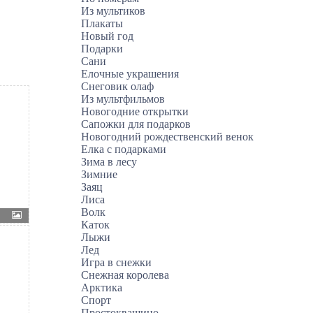
Из мультиков
Плакаты
Новый год
Подарки
Сани
Елочные украшения
Снеговик олаф
Из мультфильмов
Новогодние открытки
Сапожки для подарков
Новогодний рождественский венок
Елка с подарками
Зима в лесу
Зимние
Заяц
Лиса
Волк
Каток
Лыжи
Лед
Игра в снежки
Снежная королева
Арктика
Спорт
Простоквашино