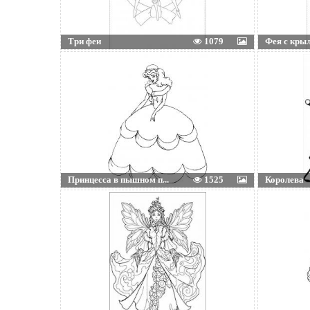
Три феи
1079
Фея с кры
Принцесса в пышном п...
1525
Королева