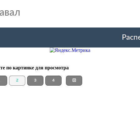
авал
Расп
те по картинке для просмотра
1
2
3
4