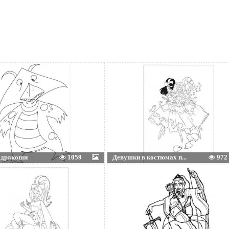
 дракоши
1059
Девушки в костюмах п...
972