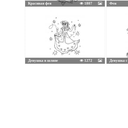
Красивая фея
1807
Феи
Девушка в шляпе
1272
Девушка с