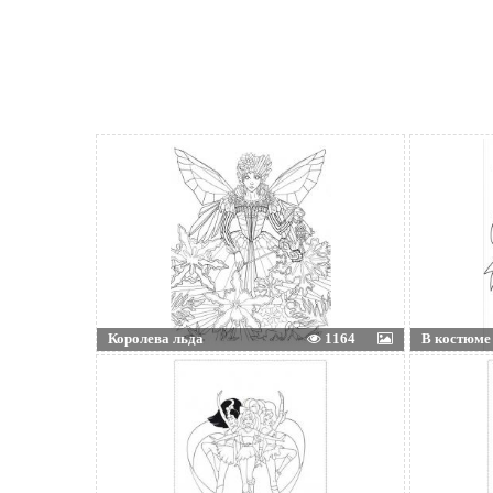
Королева льда
1164
В костюме