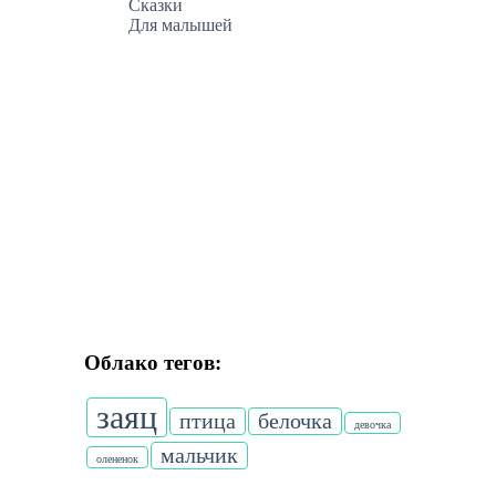
Сказки
Для малышей
Облако тегов:
заяц
птица
белочка
девочка
мальчик
олененок