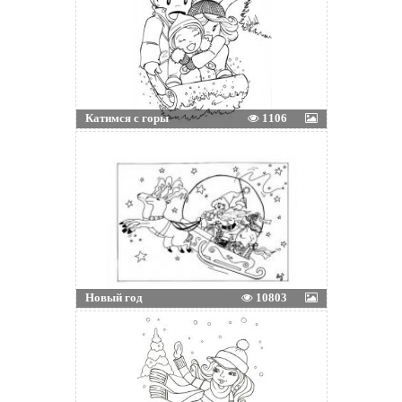
Катимся с горы
1106
Новый год
10803