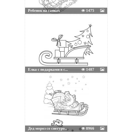
Ребенок на санках
1475
Елка с подарками в с...
1487
Дед мороз со снегуро...
8966