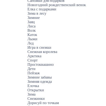
Сапожки для подарков
Новогодний рождественский венок
Елка с подарками
Зима в лесу
Зимние
Заяц
Лиса
Волк
Каток
Лыжи
Лед
Игра в снежки
Снежная королева
Арктика
Спорт
Простоквашино
Дети
Пейзаж
Зимние забавы
Зимняя одежда
Елочка
Открытки
Зима
Снежинки
Дорисуй по точкам