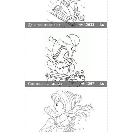
Девочка на санках
12033
Снеговик на санках
1207