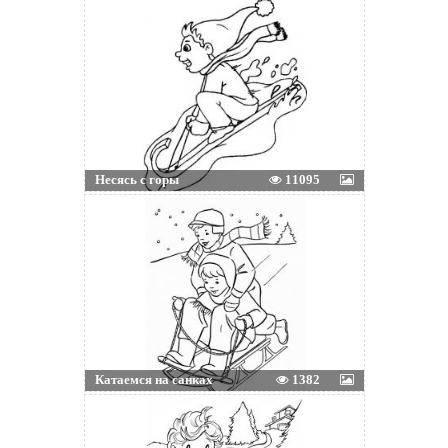
Несясь с горы
11095
Катаемся на санках
1382