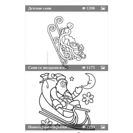
Детские сани
1390
Сани со звездами и п...
1175
Новогодние открытки ...
2153