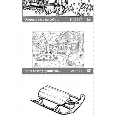
Озорная езда на соба...
11897
Сани возле украшенно...
1391